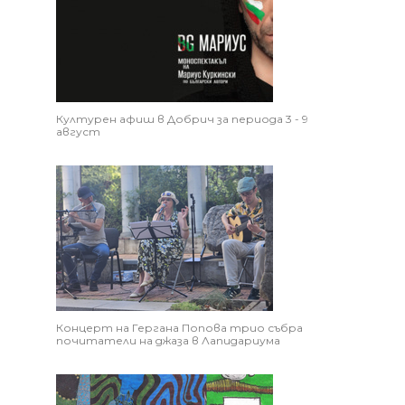
Културен афиш в Добрич за периода 3 - 9
август
Концерт на Гергана Попова трио събра
почитатели на джаза в Лапидариума