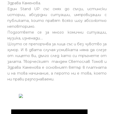
Здрава Каменова.
Един Stand UP със смях до сълзи, истински
истории, абсурдни ситуации, импровизации с
публиката, които правят всяко шоу абсолютно
неповторимо.
Подгответе се за много комични ситуации,
музика, изненади….
Шоуто се препоръчва за лица със и без чувство за
хумор. И в двата случая усмивката няма да слезе
от лицето ви, дълго след като си тръгнете от
залата. Творческият тандем Светослав Томов и
Здрава Каменова е основният вятър в платната
и на това начинание, а перото ни е това, което
ни прави разпознаваеми.