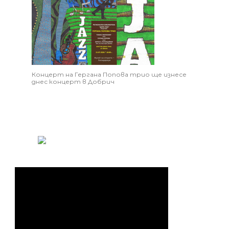
Концерт на Гергана Попова трио ще изнесе
днес концерт в Добрич