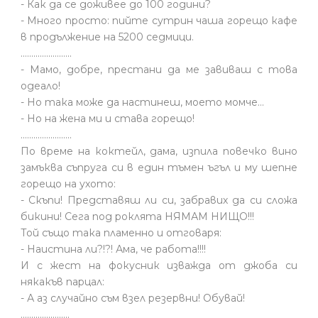
- Как да се доживее до 100 години?
- Много просто: пийте сутрин чаша горещо кафе
в продължение на 5200 седмици.
........................
- Мамо, добре, престани да ме завиваш с това
одеало!
- Но така може да настинеш, моето момче…
- Но на жена ми и става горещо!
........................
По време на коктейл, дама, изпила повечко вино
замъква съпруга си в един тъмен ъгъл и му шепне
горещо на ухото:
- Скъпи! Представяш ли си, забравих да си сложа
бикини! Сега под роклята НЯМАМ НИЩО!!!
Той също така пламенно и отговаря:
- Наистина ли?!?! Ама, че работа!!!!
И с жест на фокусник изважда от джоба си
някакъв парцал:
- А аз случайно съм взел резервни! Обувай!
.......................