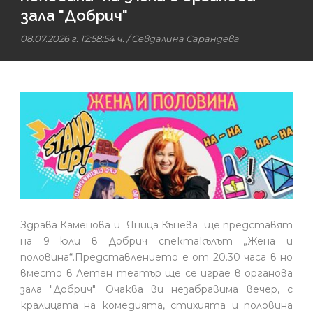
зала "Добрич"
08.07.2026 г. 12:58:54 ч.
/
Севдалина Сарандева
Здрава Каменова и Яница Кънева ще представят
на 9 юли в Добрич спектакълът „Жена и
половина“.Представлението е от 20.30 часа в но
вместо в Летен театър ще се играе в органова
зала "Добрич". Очаква ви незабравима вечер, с
кралицата на комедията, стихията и половина