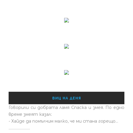
ВИЦ НА ДЕНЯ
Говорили си добрата ламя Спаска и змея. По едно
време змеят казал:
- Хайде да помълчим малко, че ми стана горещо...
........................