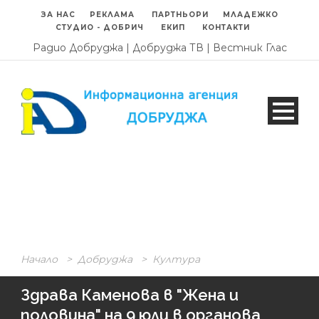
ЗА НАС
РЕКЛАМА
ПАРТНЬОРИ
МЛАДЕЖКО
СТУДИО - ДОБРИЧ
ЕКИП
КОНТАКТИ
Радио Добруджа
|
Добруджа ТВ
|
Вестник Глас
Начало
>
Добруджа
>
Култура
Здрава Каменова в "Жена и
половина" на 9 юли в органова