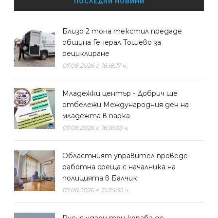
ПОСЛЕДНИ НОВИНИ
Близо 2 тона текстил предаде
община Генерал Тошево за
рециклиране
07.08.2026 г. 16:18:17 ч.
Младежки център - Добрич ще
отбележи Международния ден на
младежта в парка
07.08.2026 г. 16:16:03 ч.
Областният управител проведе
работна среща с началника на
полицията в Балчик
07.08.2026 г. 15:25:35 ч.