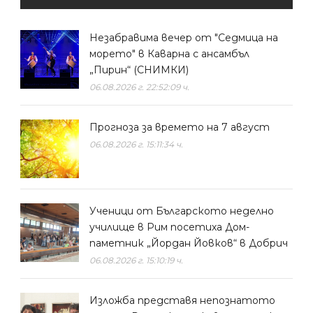
Незабравима вечер от "Седмица на
морето" в Каварна с ансамбъл
„Пирин“ (СНИМКИ)
06.08.2026 г. 22:52:09 ч.
Прогноза за времето на 7 август
06.08.2026 г. 15:11:34 ч.
Ученици от Българското неделно
училище в Рим посетиха Дом-
паметник „Йордан Йовков“ в Добрич
06.08.2026 г. 15:10:19 ч.
Изложба представя непознатото