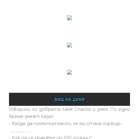
ВИЦ НА ДЕНЯ
Говорили си добрата ламя Спаска и змея. По едно
време змеят казал:
- Хайде да помълчим малко, че ми стана горещо...
........................
- Как да се доживее до 100 години?