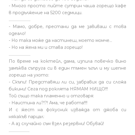
- Много просто: пийте сутрин чаша горещо кафе
в продължение на 5200 седмици.
........................
- Мамо, добре, престани да ме завиваш с това
одеало!
- Но така може да настинеш, моето момче…
- Но на жена ми и става горещо!
........................
По време на коктейл, дама, изпила повечко вино
замъква съпруга си в един тъмен ъгъл и му шепне
горещо на ухото:
- Скъпи! Представяш ли си, забравих да си сложа
бикини! Сега под роклята НЯМАМ НИЩО!!!
Той също така пламенно и отговаря:
- Наистина ли?!?! Ама, че работа!!!!
И с жест на фокусник изважда от джоба си
някакъв парцал:
- А аз случайно съм взел резервни! Обувай!
.......................