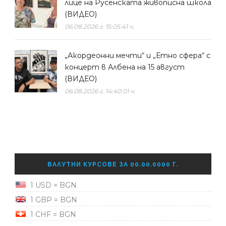
лице на Русенската живописна школа
(ВИДЕО)
06.08.2026 г. 15:05:41 ч.
„Акордеонни мечти“ и „Етно сфера“ с
концерт в Албена на 15 август
(ВИДЕО)
06.08.2026 г. 14:40:01 ч.
ВАЛУТНИ КУРСОВЕ ЗА 00.00.0000 Г.
1 USD = BGN
1 GBP = BGN
1 CHF = BGN