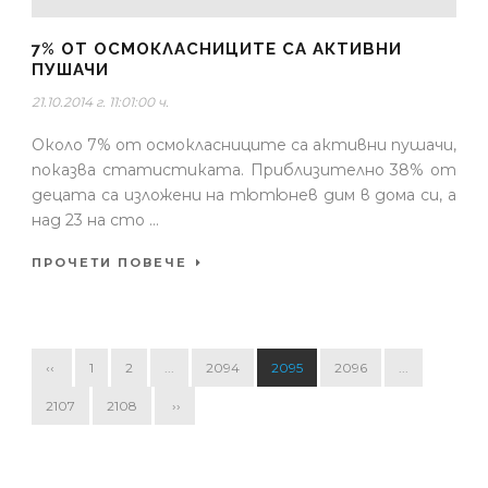
7% ОТ ОСМОКЛАСНИЦИТЕ СА АКТИВНИ
ПУШАЧИ
21.10.2014 г. 11:01:00 ч.
Около 7% от осмокласниците са активни пушачи,
показва статистиката. Приблизително 38% от
децата са изложени на тютюнев дим в дома си, а
над 23 на сто ...
ПРОЧЕТИ ПОВЕЧЕ
‹‹
1
2
...
2094
2095
2096
...
2107
2108
››