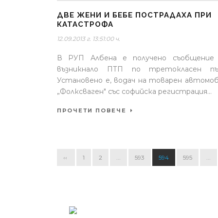
ДВЕ ЖЕНИ И БЕБЕ ПОСТРАДАХА ПРИ
КАТАСТРОФА
12.09.2013 г. 13:51:00 ч.
В РУП Албена е получено съобщение 
възникнало ПТП по третокласен пъ
Установено е, водач на товарен автомо
„Фолксваген" със софийска регистрация...
ПРОЧЕТИ ПОВЕЧЕ
‹‹
1
2
...
593
594
595
...