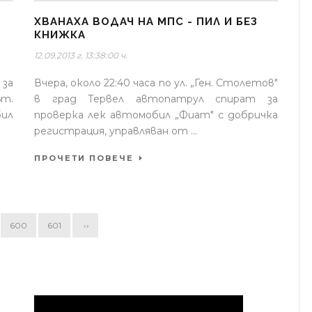
ХВАНАХА ВОДАЧ НА МПС - ПИЛ И БЕЗ
КНИЖКА
12.09.2013 г. 13:38:00 ч.
за
Вчера, около 22:40 часа по ул. „Ген. Столетов"
т.
в град Тервел автопатрул спират за
бил
проверка лек автомобил „Фиат" с добричка
регистрация, управляван от ...
ПРОЧЕТИ ПОВЕЧЕ
600
601
››