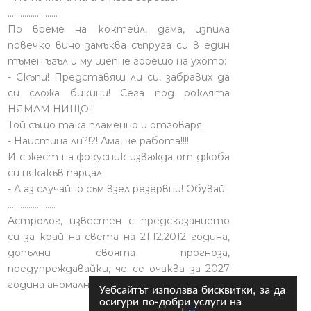
........................
По време на коктейл, дама, изпила
повечко вино замъква съпруга си в един
тъмен ъгъл и му шепне горещо на ухото:
- Скъпи! Представяш ли си, забравих да
си сложа бикини! Сега под роклята
НЯМАМ НИЩО!!!
Той също така пламенно и отговаря:
- Наистина ли?!?! Ама, че работа!!!!
И с жест на фокусник изважда от джоба
си някакъв парцал:
- А аз случайно съм взел резервни! Обувай!
.......................
Астролог, известен с предсказанието
си за край на света на 21.12.2012 година,
допълни своята прогноза,
предупреждавайки, че се очаква за 2027
година аномално топло лято.
Уебсайтът използва бисквитки, за да
осигури по-добри услуги на