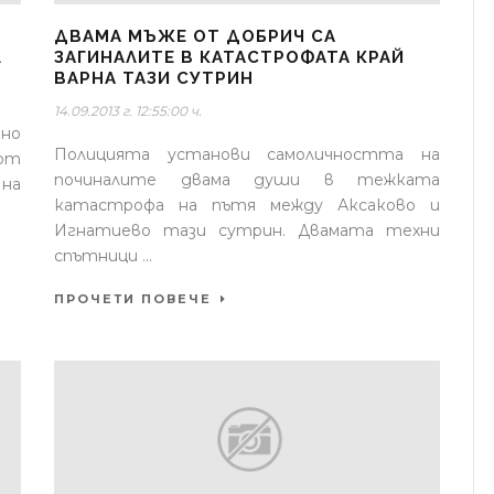
ДВАМА МЪЖЕ ОТ ДОБРИЧ СА
Л
ЗАГИНАЛИТЕ В КАТАСТРОФАТА КРАЙ
ВАРНА ТАЗИ СУТРИН
14.09.2013 г. 12:55:00 ч.
ено
Полицията установи самоличността на
 от
починалите двама души в тежката
 на
катастрофа на пътя между Аксаково и
Игнатиево тази сутрин. Двамата техни
спътници ...
ПРОЧЕТИ ПОВЕЧЕ