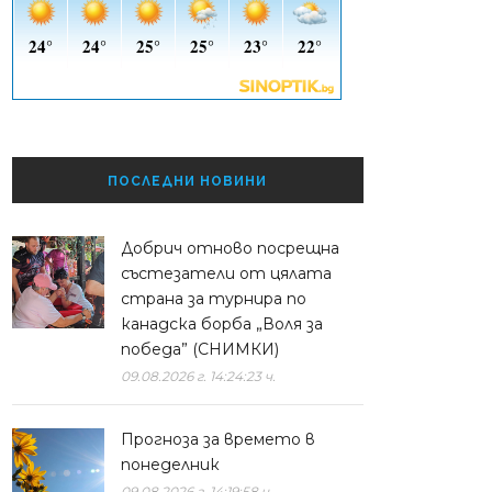
ПОСЛЕДНИ НОВИНИ
Добрич отново посрещна
състезатели от цялата
страна за турнира по
канадска борба „Воля за
победа” (СНИМКИ)
09.08.2026 г. 14:24:23 ч.
Прогноза за времето в
понеделник
09.08.2026 г. 14:19:58 ч.