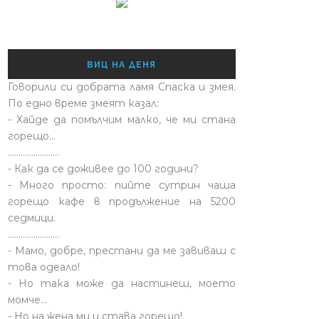
ВИЦ НА ДЕНЯ
Говорили си добрата ламя Спаска и змея.
По едно време змеят казал:
- Хайде да помълчим малко, че ми стана
горещо...
........................
- Как да се доживее до 100 години?
- Много просто: пийте сутрин чаша
горещо кафе в продължение на 5200
седмици.
........................
- Мамо, добре, престани да ме завиваш с
това одеало!
- Но така може да настинеш, моето
момче…
- Но на жена ми и става горещо!