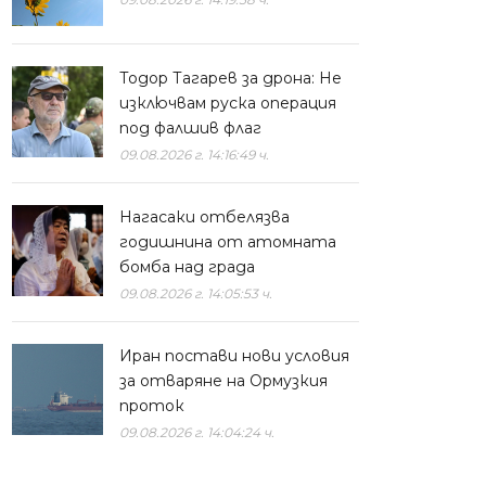
Тодор Тагарев за дрона: Не
изключвам руска операция
под фалшив флаг
09.08.2026 г. 14:16:49 ч.
Нагасаки отбелязва
годишнина от атомната
бомба над града
09.08.2026 г. 14:05:53 ч.
Иран постави нови условия
за отваряне на Ормузкия
проток
09.08.2026 г. 14:04:24 ч.