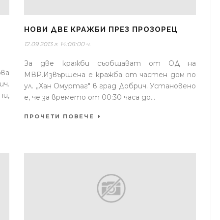
НОВИ ДВЕ КРАЖБИ ПРЕЗ ПРОЗОРЕЦ
12.09.2013 г. 14:08:00 ч.
За две кражби съобщават от ОД на
рва
МВР.Извършена е кражба от частен дом по
ч.
ул. „Хан Омуртаг" в град Добрич. Установено
ни,
е, че за времето от 00:30 часа до...
ПРОЧЕТИ ПОВЕЧЕ