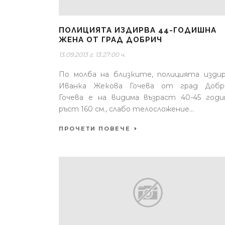
ПОЛИЦИЯТА ИЗДИРВА 44-ГОДИШНА
ЖЕНА ОТ ГРАД ДОБРИЧ
13.09.2013 г. 13:27:00 ч.
По молба на близките, полицията изди
Иванка Жекова Гочева от град Добри
Гочева е на видима възраст 40-45 годи
ръст 160 см., слабо телосложение...
ПРОЧЕТИ ПОВЕЧЕ