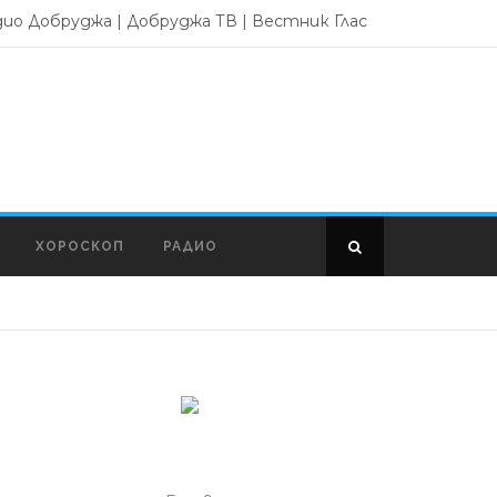
дио Добруджа
|
Добруджа ТВ
|
Вестник Глас
ХОРОСКОП
РАДИО