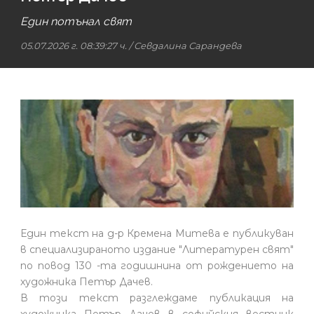
Един потънал свят
05.07.2026 г. 08:39:27 ч.
/
Севдалина Сарандева
Един текст на д-р Кремена Митева е публикуван
в специализираното издание "Литературен свят"
по повод 130 -та годишнина от рождението на
художника Петър Дачев.
В този текст разглеждаме публикация на
художника Петър Дачев в софийския вестник