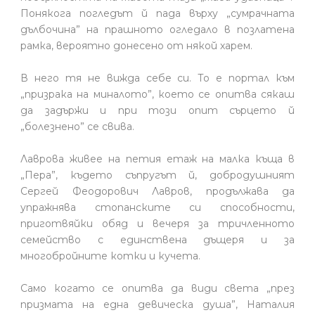
Понякога погледът й пада върху „сумрачната
дълбочина” на прашното огледало в позлатена
рамка, вероятно донесено от някой харем.
В него тя не вижда себе си. То е портал към
„призрака на миналото”, което се опитва сякаш
да задържи и при този опит сърцето й
„болезнено” се свива.
Лаврова живее на петия етаж на малка къща в
„Пера”, където съпругът й, добродушният
Сергей Феодорович Лавров, продължава да
упражнява стопанските си способности,
приготвяйки обяд и вечеря за тричленното
семейство с единствена дъщеря и за
многобройните котки и кучета.
Само когато се опитва да види света „през
призмата на една девическа душа”, Наталия