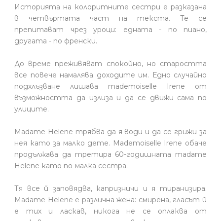
Историята на колоритните сестри е разказана
в четвъртата част на текста. Те се
препитават чрез уроци: едната - по пиано,
другата - по френски.
До време преживяват спокойно, но старостта
все повече намалява доходите им. Едно случайно
подхлъзване лишава mademoiselle Irеne от
възможността да излиза и да се движи сама по
улиците.
Madame Helеne трябва да я води и да се грижи за
нея като за малко дете. Mademoiselle Irеne обаче
продължава да третира 60-годишната madame
Helеne като по-малка сестра.
Тя все й заповядва, капризничи и я тиранизира.
Madame Helеne е различна жена: смирена, гласът й
е тих и ласкав, никога не се оплаква от