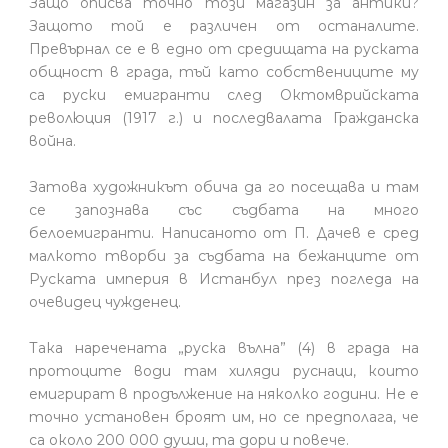
Защо описва точно този магазин за антики?
Защото той е различен от останалите.
Превърнал се е в едно от средищата на руската
общност в града, тъй като собствениците му
са руски емигранти след Октомврийската
революция (1917 г.) и последвалата Гражданска
война.
Затова художникът обича да го посещава и там
се запознава със съдбата на много
белоемигранти. Написаното от П. Дачев е сред
малкото творби за съдбата на бежанците от
Руската империя в Истанбул през погледа на
очевидец чужденец.
Така наречената „руска вълна” (4) в града на
протоците води там хиляди руснаци, които
емигрират в продължение на няколко години. Не е
точно установен броят им, но се предполага, че
са около 200 000 души, та дори и повече.