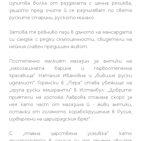
изпитва болка от раздялата с ценна реликва,
защото пред очите й се разпиляват по света
руските старини, руското минало.
Затова тя ревниво пази в дъното на мансардата
си сандък с редки скъпоценности, свидетели на
нейния славен предишен живот.
Постепенно малкият магазин за антики на
„някогашната бариня и първостепенна
красавица” Наталия Ивановна и „бившия руски
идеалист” Горянски в „Пера” става убежище на
„група руски емигранти” в Истанбул: „Добрите
приятели на госпожа Лаврова станаха скоро за
нея като част от магазина й - живи антики,
останки от голямото корабокрушение в Русия,
изхвърлени на цариградския бряг”.
С „тъжна царствена усмивка” като
аристократка в салона си тя приема своите