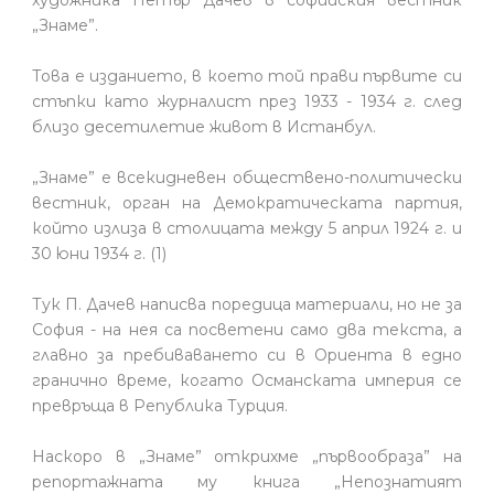
„Знаме”.
Това е изданието, в което той прави първите си
стъпки като журналист през 1933 - 1934 г. след
близо десетилетие живот в Истанбул.
„Знаме” е всекидневен обществено-политически
вестник, орган на Демократическата партия,
който излиза в столицата между 5 април 1924 г. и
30 юни 1934 г. (1)
Тук П. Дачев написва поредица материали, но не за
София - на нея са посветени само два текста, а
главно за пребиваването си в Ориента в едно
гранично време, когато Османската империя се
превръща в Република Турция.
Наскоро в „Знаме” открихме „първообраза” на
репортажната му книга „Непознатият