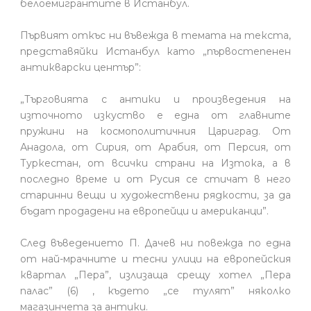
белоемигрантите в Истанбул.
Първият откъс ни въвежда в темата на текста,
представяйки Истанбул като „първостепенен
антикварски център”:
„Търговията с антики и произведения на
източното изкуство е една от главните
пружини на космополитичния Цариград. От
Анадола, от Сирия, от Арабия, от Персия, от
Туркестан, от всички страни на Изтока, а в
последно време и от Русия се стичат в него
старинни вещи и художествени рядкости, за да
бъдат продадени на европейци и американци”.
След въведението П. Дачев ни повежда по една
от най-мрачните и тесни улици на европейския
квартал „Пера”, излизаща срещу хотел „Пера
палас” (6) , където „се тулят” няколко
магазинчета за антики.