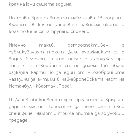
края на юни същата година.
По това време авторът наближава 38 години -
възраст, в която започват равносметките и
когато вече са натрупани спомени.
Именно такъв, ретроспективен е
публикуваният текст. Дали художникът си е
водил бележки, които после е използвал при
писане на творбите си, не знаем. Той обаче
разказва картинно за един от многобройните
магазини за антики в най-европейската част на
Истанбул - квартал „Пера”.
П. Дачев обикновено търси органическа връзка с
дадено място. Топосите за него имат свой
специфичен живот и той се опитва да го улови и
предаде.