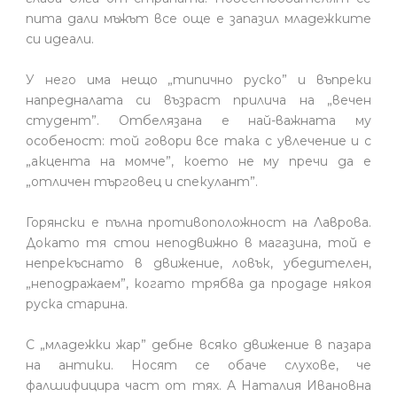
пита дали мъжът все още е запазил младежките
си идеали.
У него има нещо „типично руско” и въпреки
напредналата си възраст прилича на „вечен
студент”. Отбелязана е най-важната му
особеност: той говори все така с увлечение и с
„акцента на момче”, което не му пречи да е
„отличен търговец и спекулант”.
Горянски е пълна противоположност на Лаврова.
Докато тя стои неподвижно в магазина, той е
непрекъснато в движение, ловък, убедителен,
„неподражаем”, когато трябва да продаде някоя
руска старина.
С „младежки жар” дебне всяко движение в пазара
на антики. Носят се обаче слухове, че
фалшифицира част от тях. А Наталия Ивановна