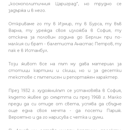
„космополитичния Цариград”, но трудно се
задържа и в него.
Откриваме го ту в Измир, ту в Бурса, ту във
Варна, ту урежда своя изложба в София, ту
отскача за половин година до Берлин при по-
малкия си брат - балетиста Анастас Петров, ту
пак е в Истанбул.
Този живот все на път му дава материал за
стотици картини и скици, но и за десетки
текстове с пътеписен и репортажен характер.
През 1932 г. художникът се установява в София,
където живее до смъртта си през 1968 г. Малко
преди да си отиде от света, успява да сбъдне
още една своя мечта - да посети Париж.
Вероятно и да го нарисува с четка и думи.