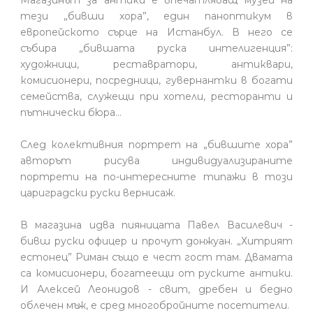
тези „бивши хора”, един паноптикум в
европейското сърце на Истанбул. В него се
събира „бившата руска интелигенция”:
художници, реставратори, антиквари,
комисионери, посредници, гувернантки в богати
семейства, служещи при хотели, ресторанти и
пътнически бюра…
След колективния портрет на „бившите хора”
авторът рисува индивидуализираните
портрети на по-интересните типажи в този
цариградски руски вернисаж.
В магазина идва пияницата Павел Василевич -
бивш руски офицер и прочут донжуан. „Хитрият
естонец” Риман също е чест гост там. Двамата
са комисионери, богатеещи от руските антики.
И Алексей Леонидов - свит, дребен и бедно
облечен мъж, е сред многобройните посетители.