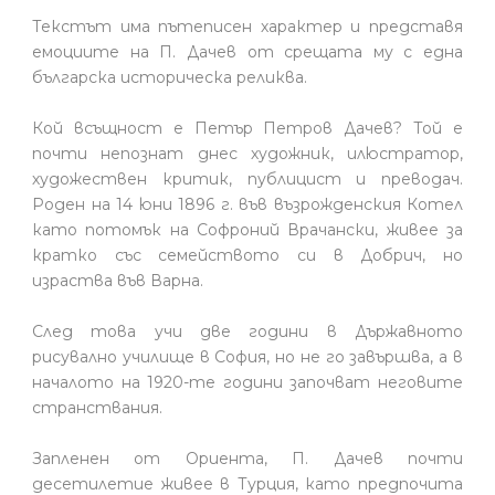
Текстът има пътеписен характер и представя
емоциите на П. Дачев от срещата му с една
българска историческа реликва.
Кой всъщност е Петър Петров Дачев? Той е
почти непознат днес художник, илюстратор,
художествен критик, публицист и преводач.
Роден на 14 юни 1896 г. във възрожденския Котел
като потомък на Софроний Врачански, живее за
кратко със семейството си в Добрич, но
израства във Варна.
След това учи две години в Държавното
рисувално училище в София, но не го завършва, а в
началото на 1920-те години започват неговите
странствания.
Запленен от Ориента, П. Дачев почти
десетилетие живее в Турция, като предпочита