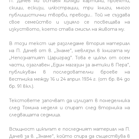
П. Дачев ни оставя хиляди картини, проекти,
скици, ескизи, илюстрации, три книги, много
публицистични творби, преводи… Той не създава
свое семейство и изцяло се посвещава на
изкуството, което става смисъл на живота му.
В този текст ще разгледаме втория материал
на П. Дачев от в. „Знаме”, невлязъл в книгата му
„Непознатият Цариград”. Това е цикъл от осем
части, озаглавен „Един магазин за антики в Пера”,
публикуван в последователни броеве на
вестника между 16 и 24 април 1934 г. (от бр. 84 до
бр. 91 вкл.).
Текстовете започват да излизат в понеделника
след Томина неделя и спират след вторника на
следващата седмица.
Всъщност цикълът е последният материал на П.
Дачев за в. „Знаме”, който спира да съществува в