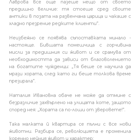
Лаврова все още пазеше нещо от своето
предишно величие: тя стоеше сред своите
антики в позата на развенчана царица и чакаше с
хладно презрение редките клиенти”.
Неизбежно се появява съпоставката минало -
настояще. Бившата помешчица с горчивина
мисли за предишния си живот и се срамува от
необходимостта да зависи от благоволението
на богатите чужденци: „Тя беше се научила да
мрази хората, след като ги беше толкова време
презирала”.
Наталия Ивановна обаче не може да отмине с
безразличие захвърлено на улицата коте, защото
според нея: „Хората са по-лоши от зверовете!”.
Така малката й квартира се пълни с все нови
животни. Разбира се, революцията е променила
коренно нейния живот и характер: