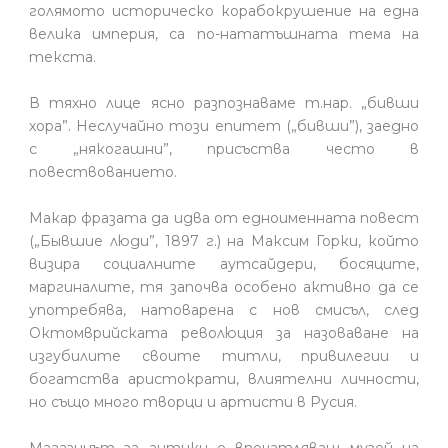
голямото историческо корабокрушение на една
велика империя, са по-нататъшната тема на
текста.
В тяхно лице ясно разпознаваме т.нар. „бивши
хора”. Неслучайно този епитет („бивши”), заедно
с „някогашни”, присъства често в
повествованието.
Макар фразата да идва от едноименната повест
(„Бывшие люди”, 1897 г.) на Максим Горки, който
визира социалните аутсайдери, босяците,
маргиналите, тя започва особено активно да се
употребява, натоварена с нов смисъл, след
Октомврийската революция за назоваване на
изгубилите своите титли, привилегии и
богатства аристократи, влиятелни личности,
но също много творци и артисти в Русия.
Магазинът за антики е впечатляващ музей на