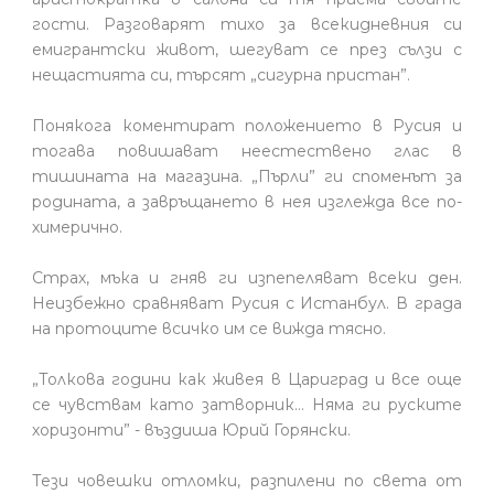
гости. Разговарят тихо за всекидневния си
емигрантски живот, шегуват се през сълзи с
нещастията си, търсят „сигурна пристан”.
Понякога коментират положението в Русия и
тогава повишават неестествено глас в
тишината на магазина. „Пърли” ги споменът за
родината, а завръщането в нея изглежда все по-
химерично.
Страх, мъка и гняв ги изпепеляват всеки ден.
Неизбежно сравняват Русия с Истанбул. В града
на протоците всичко им се вижда тясно.
„Толкова години как живея в Цариград и все още
се чувствам като затворник… Няма ги руските
хоризонти” - въздиша Юрий Горянски.
Тези човешки отломки, разпилени по света от