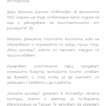
от турския.
Дори Василий Шулгин отбелязва: „В хрониките
1920 година ще бъде отбелязана като година на
мир и завладяване на Константинопол от
руснаците” (5).
Въпреки званията, титлите, високото ниво на
образование и познанията по чужди езици тези
„бели руснаци”, както ги наричат, трудно се
приспособяват.
Изхарчват спестените пари, продават
семейните бижута, антиките, които успяват
да вземат, и след това, за да оцелеят, се
захващат с каквато и да е работа.
„Белите руснаци” донасят в Истанбул своята
култура, което е фактор за по-бързата
европеизация на Турция. Те започват да уреждат