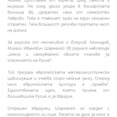
Живее, изоставен от хората, сред самота и
мизерия. Не след дълго умира в българската
болница (8), изпратен само от семейство
Лаврови. Това е тъжният край на един гениален
стратег. Така всъщност започва третата част
на цикъла.
За разлика от мълчаливия и боязлив Леонидов,
Михаил Иванович Шармагей (9) разнася навсякъде
„смело и самоуверено своите планове за
спасението на Русия”.
Той презира европейската материалистическа
цивилизация и очаква скоро нейния залез. Според
него европейската култура е „кражба”.
Единствената идея, която приема от
болшевишка Русия, е за Евразия.
Страшен евразиец, Шармагей се гордее с
монголоидното си лице. Расата на духа за него е