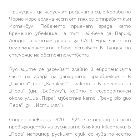
Принудени да напуснат родината си, с кораби по
Черно море голяма част от тях се отправят към
Истанбул. Повечето приемат града като
временно убежище на път най-вече за Париж,
Лондон, а оттам дори и за САЩ. Една част от
белоемигрантите обаче остават в Турция по
стечение на обстоятелствата.
Руснаците се заселват главно в европейската
част на града на западното крайбрежие - в
„Галата” (дн. „Каракьой”), както и в региона на
„Пера” (дн. „Бейоглу”), който е съсредоточен
около улица „Пера”, известна като „Гранд рю дьо
Пера” (дн. „Истиклял”).
Според очевидци 1920 - 1924 г. е период на ясно
превъзходство на руснаците в някои квартали. В
„Пера” например руският език се чува по-често