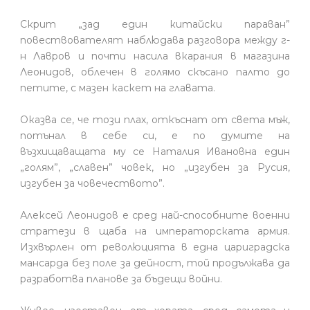
Скрит „зад един китайски параван”
повествователят наблюдава разговора между г-
н Лавров и почти насила вкарания в магазина
Леонидов, облечен в голямо скъсано палто до
петите, с мазен каскет на главата.
Оказва се, че този плах, откъснат от света мъж,
потънал в себе си, е по думите на
възхищаващата му се Наталия Ивановна един
„голям”, „славен” човек, но „изгубен за Русия,
изгубен за човечеството”.
Алексей Леонидов е сред най-способните военни
стратези в щаба на императорската армия.
Изхвърлен от революцията в една цариградска
мансарда без поле за дейност, той продължава да
разработва планове за бъдещи войни.