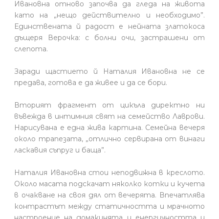
Ивановна отново започва да гледа на живота
като на „нещо действително и необходимо”.
Единствената й радост е нейната златокоса
дъщеря Верочка: с болни очи, застрашени от
слепота.
Заради щастието й Наталия Ивановна не се
предава, готова е да живее и да се бори.
Вторият фрагмент от цикъла директно ни
въвежда в интимния свят на семейство Лаврови.
Нарисувана е една жива картина. Семейна вечеря
около трапезата, „отлично сервирана от винаги
ласкавия съпруг и баща”.
Наталия Ивановна стои неподвижна в креслото.
Около масата подскачат няколко котки и кучета
в очакване на своя дял от вечерята. Впечатлява
контрастът между статичността и мрачното
настроение на домакинята и енергичността и