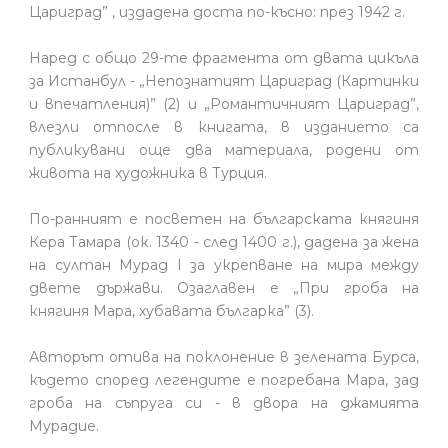
Цариград” , издадена доста по-късно: през 1942 г.
Наред с общо 29-те фрагмента от двата цикъла
за Истанбул - „Непознатият Цариград (Картинки
и впечатления)” (2) и „Романтичният Цариград”,
влезли отпосле в книгата, в изданието са
публикувани още два материала, родени от
живота на художника в Турция.
По-ранният е посветен на българската княгиня
Кера Тамара (ок. 1340 - след 1400 г.), дадена за жена
на султан Мурад I за укрепване на мира между
двете държави. Озаглавен е „При гроба на
княгиня Мара, хубавата българка” (3).
Авторът отива на поклонение в зелената Бурса,
където според легендите е погребана Мара, зад
гроба на съпруга си - в двора на джамията
Мурадие.