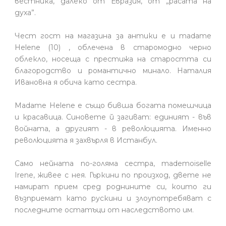
вестника, далеко от Евразия, от „расата на
духа”.
Чест гост на магазина за антики е и madame
Helеne (10) , облечена в старомодно черно
облекло, носеща с престижа на старостта си
благородство и романтично минало. Наталия
Ивановна я обича като сестра.
Madame Helеne е също бивша богата помешчица
и красавица. Синовете й загиват: единият - във
войната, а другият - в революцията. Именно
революцията я захвърля в Истанбул.
Само нейната по-голяма сестра, mademoiselle
Irеne, живее с нея. Гъркини по произход, двете не
намират прием сред роднините си, които ги
възприемат като рускини и злоупотребяват с
последните остатъци от наследството им.