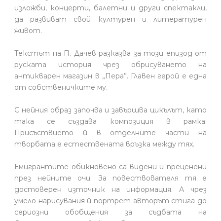
изложби, концерти, балетни и други спектакли,
да развиват свой културен и литературен
живот.
Текстът на П. Дачев разказва за този епизод от
руската история чрез обрисуването на
антикварен магазин в „Пера”. Главен герой е една
от собственичките му.
С нейния образ започва и завършва цикълът, като
така се създава композиция в рамка.
Присъствието й в отделните части на
творбата е естествената връзка между тях.
Емигрантите обикновено са видени и преценени
през нейните очи. За повествователя тя е
достоверен източник на информация. А чрез
умело нарисувания й портрет авторът стига до
сериозни обобщения за съдбата на