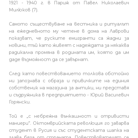
1921 - 1940 г. в Париж от Павел Николаевич
Милюков (7).
Самото съществуване на вестника и ритуалът
на ежедневното му четене в дома на Лаврови
показват, че руските емигранти са жадни за
новини, тъй като живеят с надеждата за някаква
радикална промяна в родината им, която да им
даде възможност да се завърнат.
След като повествованието толкова обстойно
ни запознава с образа и привичките на единия
собственик на магазина за антики, ни представя
и съдружника в предприятието - Юрий Василевич
Горянски.
Той е „с небрежна вънкашност и отривисти
маниери”. Октомврийската революция го заварва
студент в Русия и със студентската шапка на
глава бяга от страната. Повествователят се