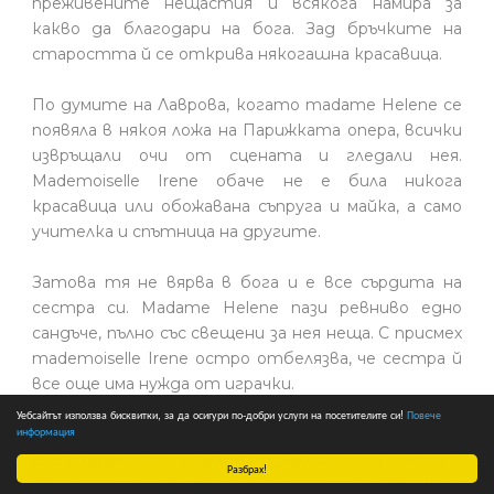
преживените нещастия и всякога намира за
какво да благодари на бога. Зад бръчките на
старостта й се открива някогашна красавица.
По думите на Лаврова, когато madame Helеne се
появяла в някоя ложа на Парижката опера, всички
извръщали очи от сцената и гледали нея.
Mademoiselle Irеne обаче не е била никога
красавица или обожавана съпруга и майка, а само
учителка и спътница на другите.
Затова тя не вярва в бога и е все сърдита на
сестра си. Madame Helеne пази ревниво едно
сандъче, пълно със свещени за нея неща. С присмех
mademoiselle Irеne остро отбелязва, че сестра й
все още има нужда от играчки.
Уебсайтът използва бисквитки, за да осигури по-добри услуги на посетителите си!
Повече
информация
Madame Helеne е живяла на младини в Париж, учила
е в Академията „Шулиен” („Жулиан”) (11). Имала е
Разбрах!
свое ателие, общувала е с художника Каролюис