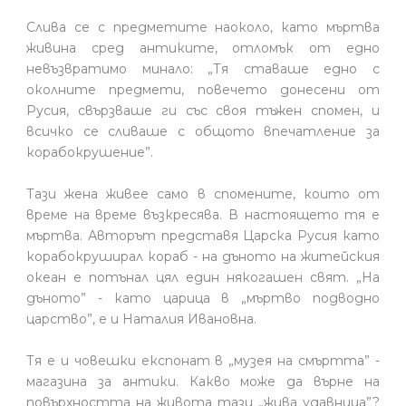
Слива се с предметите наоколо, като мъртва
живина сред антиките, отломък от едно
невъзвратимо минало: „Тя ставаше едно с
околните предмети, повечето донесени от
Русия, свързваше ги със своя тъжен спомен, и
всичко се сливаше с общото впечатление за
корабокрушение”.
Тази жена живее само в спомените, които от
време на време възкресява. В настоящето тя е
мъртва. Авторът представя Царска Русия като
корабокруширал кораб - на дъното на житейския
океан е потънал цял един някогашен свят. „На
дъното” - като царица в „мъртво подводно
царство”, е и Наталия Ивановна.
Тя е и човешки експонат в „музея на смъртта” -
магазина за антики. Какво може да върне на
повърхността на живота тази „жива удавница”?