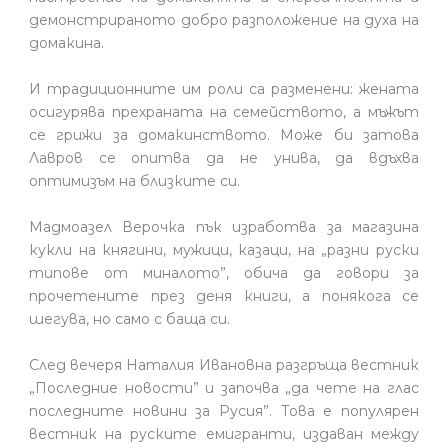
демонстрираното добро разположение на духа на
домакина.
И традиционните им роли са разменени: жената
осигурява прехраната на семейството, а мъжът
се грижи за домакинството. Може би затова
Лавров се опитва да не унива, да вдъхва
оптимизъм на близките си.
Мадмоазел Верочка пък изработва за магазина
кукли на княгини, мужици, казаци, на „разни руски
типове от миналото”, обича да говори за
прочетените през деня книги, а понякога се
шегува, но само с баща си.
След вечеря Наталия Ивановна разгръща вестник
„Последние новости” и започва „да чете на глас
последните новини за Русия”. Това е популярен
вестник на руските емигранти, издаван между