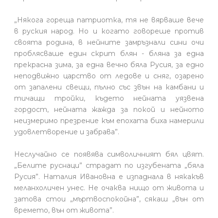
„Някога гореща патриотка, тя не вярваше вече
в руския народ. Но и когато говореше против
своята родина, в нейните замръзнали сини очи
проблясваше един скрит блян - бляна за една
прекрасна зима, за една вечно бяла Русия, за едно
неподвижно царство от ледове и сняг, озарено
от запалени свещи, пълно със звън на камбани и
тичащи тройки, където нейната уязвена
гордост, нейната жажда за покой и нейното
неизмеримо презрение към епохата биха намерили
удовлетворение и забрава”.
Неслучайно се появява символичният бял цвят.
„Белите руснаци” страдат по изгубената „бяла
Русия”. Наталия Ивановна е изпаднала в някакъв
меланхоличен унес. Не очаква нищо от живота и
затова стои „мъртвоспокойна”, сякаш „вън от
времето, вън от живота”.