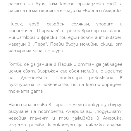
расата на Азия, към която принадлежи той, а
расата на материята е тази на Европа и Америка.
Нисък, груб, сгърбен селянин, упорит и
фанатичен, Шармагей е реставратор на икони,
миниатюри и фрески при един голям антикварен
магазин в „Пера”. Прави бързи моливни скици от
натура на лица и фигури.
Готви се да замине в Париж и оттам да завладее
целия свят, въоръжен със своя молив и с идеите
на Достоевски. Проектира революция в
културата на човечеството, на която определя
точната дата.
Наистина отива в Париж, печели конкурс за бързо
рисуване на портрети. Американци „подушват”
неговия талант и той заживява в Америка,
където рисува карикатури за няколко големи