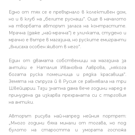
Едно от тях се е превърнало в колективен дом,
но и в клуб на „белите руснаци”. Още в началото
на творбата авторът залага на контрастите.
Мрачна (даже „най-мрачна”) е уличката, студено и
мрачно е вътре в магазина, но руските емигранти
„внисаха особен живот в него”.
Един от двамата собственици на магазина за
антики е Наталия Ивановна Лаврова, „някога
богата руска помешчица и рядка красавица”.
Земята на съпруга й в Русия се равнявала на три
Швейцарии. Тази знатна дама вече години наред е
принудена да изкарва прехраната си с търговия
на антики.
Авторът рисува най-напред нейния портрет:
„Много години бяха минали от тогава, но под
булото на старостта и умората госпожа