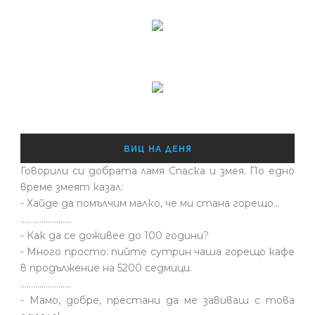
ВИЦ НА ДЕНЯ
Говорили си добрата ламя Спаска и змея. По едно
време змеят казал:
- Хайде да помълчим малко, че ми стана горещо...
........................
- Как да се доживее до 100 години?
- Много просто: пийте сутрин чаша горещо кафе
в продължение на 5200 седмици.
........................
- Мамо, добре, престани да ме завиваш с това