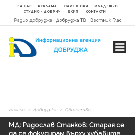
ЗА НАС
РЕКЛАМА
ПАРТНЬОРИ
МЛАДЕЖКО
СТУДИО - ДОБРИЧ
ЕКИП
КОНТАКТИ
Радио Добруджа
|
Добруджа ТВ
|
Вестник Глас
Начало
>
Добруджа
>
Общество
МД: Радослав Станков: Старая се
да се фокусирам върху хубавите