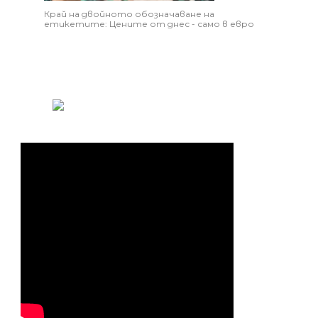
Край на двойното обозначаване на
етикетите: Цените от днес - само в евро