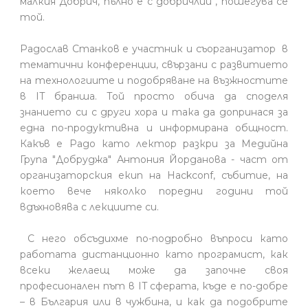
малкия Добрич, пълно е с добричлии“, пошегува се
той.
Радослав Станков е участник и съорганизатор в
тематични конференции, свързани с развитието
на технологиите и подобряване на възжностите
в IT бранша. Той просто обича да споделя
знанието си с други хора и така да допринася за
една по-продуктивна и информирана общност.
Какъв е Радо като лектор разкри за Медийна
Група "Добруджа" Антония Йорданова - част от
организаторския екип на Hackconf, събитие, на
което вече няколко поредни години той
вдъхновява с лекциите си.
С него обсъдихме по-подробно въпроси като
работата дистанционно като програмист, как
всеки желаещ може да започне своя
професионален път в IT сферата, къде е по-добре
– в България или в чужбина, и как да подобрите