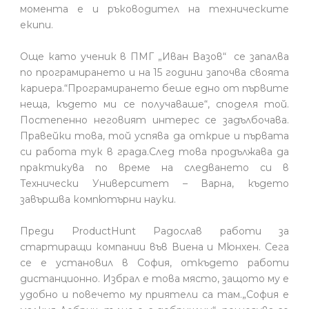
момента е и ръководител на техническите
екипи.
Още като ученик в ПМГ „Иван Вазов“ се запалва
по програмирането и на 15 години започва своята
кариера.“Програмирането беше едно от първите
неща, където ми се получаваше“, споделя той.
Постепенно неговият интерес се задълбочава.
Правейки това, той успява да открие и първата
си работа тук в града.След това продължава да
практикува по време на следването си в
Технически Университет – Варна, където
завършва компютърни науки.
Преди ProductHunt Радослав работи за
стартиращи компании във Виена и Мюнхен. Сега
се е установил в София, откъдето работи
дистанционно. Избрал е това място, защото му е
удобно и повечето му приятели са там.„София е