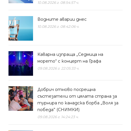
10.08.2026 г. 08:54:57 ч.
Водните аварии днес
10.08.2026 г. 08:42:06 ч.
Каварна изпраща „Седмица на
морето“ с концерт на Графа
09.08.2026 г. 22:05:33 ч.
Добрич отново посрещна
състезатели от цялата страна за
турнира по канадска борба „Воля за
победа” (СНИМКИ)
09.08.2026 г. 14:24:23 ч.