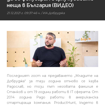
неща в България (ВИДЕО)
21.12.2021 г. 09:37:46 ч.
/
ИА Добруджа
Последният гост на предаването „Младите на
Добруджа“ за тази година отново се казва
Радослав, но този път неговата фамилия е
Станков и от 19 години работи в IT сферата. От
2014 година Радо работи в американска
стартираща компания. ProductHunt, където в