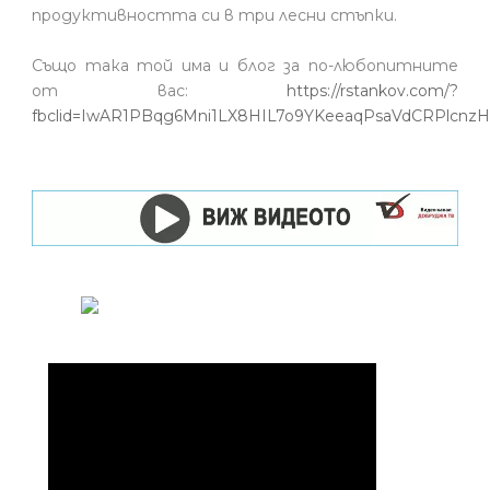
продуктивността си в три лесни стъпки.
Също така той има и блог за по-любопитните
от вас:
https://rstankov.com/?
fbclid=IwAR1PBqg6Mni1LX8HIL7o9YKeeaqPsaVdCRPlcn