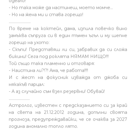
одеало!
- Но така може да настинеш, моето момче…
- Но на жена ми и става горещо!
........................
По време на коктейл, дама, изпила повечко вино
замъква съпруга си в един тъмен ъгъл и му шепне
горещо на ухото:
- Скъпи! Представяш ли си, забравих да си сложа
бикини! Сега под роклята НЯМАМ НИЩО!!!
Той също така пламенно и отговаря:
- Наистина ли?!?! Ама, че работа!!!!
И с жест на фокусник изважда от джоба си
някакъв парцал:
- А аз случайно съм взел резервни! Обувай!
.......................
Астролог, известен с предсказанието си за край
на света на 21.12.2012 година, допълни своята
прогноза, предупреждавайки, че се очаква за 2027
година аномално топло лято.