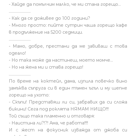
- Хайде да помълчим малко, че ми стана горещо...
........................
- Как да се доживее до 100 години?
- Много просто: пийте сутрин чаша горещо кафе
в продължение на 5200 седмици.
........................
- Мамо, добре, престани да ме завиваш с това
одеало!
- Но така може да настинеш, моето момче…
- Но на жена ми и става горещо!
........................
По време на коктейл, дама, изпила повечко вино
замъква съпруга си в един тъмен ъгъл и му шепне
горещо на ухото:
- Скъпи! Представяш ли си, забравих да си сложа
бикини! Сега под роклята НЯМАМ НИЩО!!!
Той също така пламенно и отговаря:
- Наистина ли?!?! Ама, че работа!!!!
И с жест на фокусник изважда от джоба си