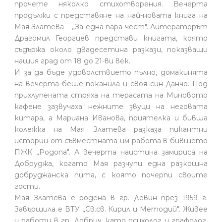
прочете няколко стихотворения. Вечерта
продължи с представяне на най-новата книга на
Мая Златева – „За една пара чест". Литераторът
Драгомил Георгиев представи книгата, която
съдържа около двадесетина разкази, показващи
нашия град от 18 до 21-ви век.
И за да бъде удоволствието пълно, домакинята
на вечерта беше поканила и своя син Данчо. Под
прихлупената стряха на терасата на Миновото
кафене зазвучаха нежните звуци на неговата
китара, а Мариана Иванова, приятелка и бивша
колежка на Мая Златева разказа пикантни
истории от съвместната им работа в бившето
ПЖК „Родопа". А вечерта наистина замириса на
Добруджа, когато Мая разчупи една разкошна
добруджанска пита, с която почерпи своите
гости.
Мая Златева е родена в гр. Девин през 1959 г.
Завършила е ВТУ „Св.св. Кирил и Методий". Живее
и работи в гр. Добрич. като психолог и графолог.