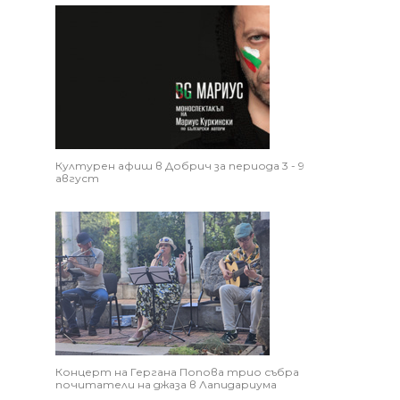
Културен афиш в Добрич за периода 3 - 9
август
Концерт на Гергана Попова трио събра
почитатели на джаза в Лапидариума