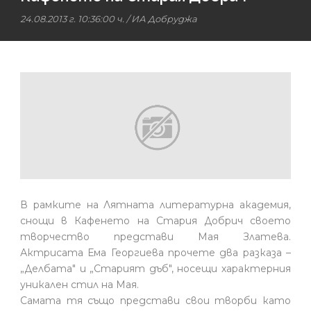
24.08.2013 г. 10:36:00 ч.
/ ИА Добруджа
В рамките на Лятната литературна академия,
снощи в Кафенето на Стария Добрич своето
творчество представи Мая Златева.
Актрисата Ема Георгиева прочете два разказа –
„Делбата" и „Старият дъб", носещи характерния
уникален стил на Мая.
Самата тя също представи свои творби като