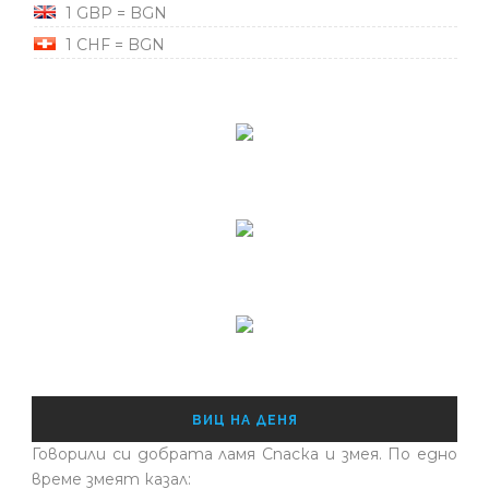
1 GBP = BGN
1 CHF = BGN
ВИЦ НА ДЕНЯ
Говорили си добрата ламя Спаска и змея. По едно
време змеят казал: