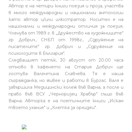
Автор е на четири книги поезия и проза, участва
в много международни и национални антологии
като автор и/или илюстратор. Носител е на
национални и международни отличия за поезия.
Членува от 1989 г. в „Дружество на художниците"
гр. Добрич., СНБП от 1998г., „Сдружение на
писателите" гр. Добрич и „Сдружение на
психолозите в България".
Следващият петък, 30 август от 20.00 часа
отново в кафенето на Стария Добрич ще
гостува Валентина Славчева. Тя е наша
съгражданка, но живее и работи в Бургас. Валя е
завършила Медицински колеж във Варна, а после и
право във ВСУ „Черноризец Храбър" също във
Варна. Авторка е на поетичните книги „Искам
твоето ухание" и „Клетка за орхидеи".