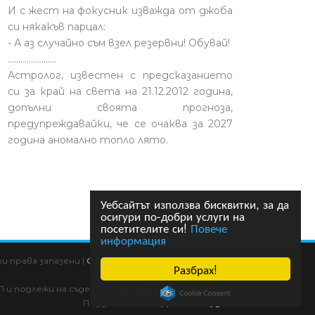
И с жест на фокусник изважда от джоба
си някакъв парцал:
- А аз случайно съм взел резервни! Обувай!
.......................
Астролог, известен с предсказанието
си за край на света на 21.12.2012 година,
допълни своята прогноза,
предупреждавайки, че се очаква за 2027
година аномално топло лято.
Уебсайтът използва бисквитки, за да
осигури по-добри услуги на
посетителите си!
Повече
информация
 права запазени |
Общи условия
|
HTML карта
|
Разбрах!
П и подлежи на съдебно преследване!
Поддържа се от
Ди Ейч Студио