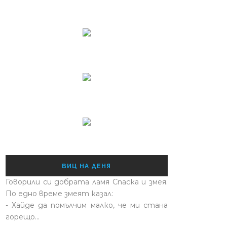
ВИЦ НА ДЕНЯ
Говорили си добрата ламя Спаска и змея.
По едно време змеят казал:
- Хайде да помълчим малко, че ми стана
горещо...