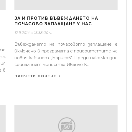
ЗА И ПРОТИВ ВЪВЕЖДАНЕТО НА
ПОЧАСОВО ЗАПЛАЩАНЕ У НАС
17.11.2014 г. 15:38:00 ч.
Въвеждането на почасовото заплащане е
то
включено в програмата с приоритетите на
та,
новия кабинет „Борисов". Преди няколко дни
ия
социалният министър Ивайло К...
е в
ПРОЧЕТИ ПОВЕЧЕ