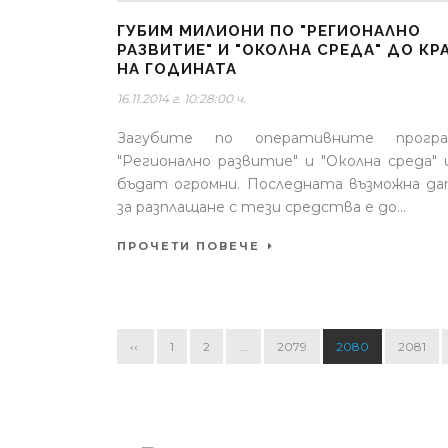
ГУБИМ МИЛИОНИ ПО "РЕГИОНАЛНО
РАЗВИТИЕ" И "ОКОЛНА СРЕДА" ДО КР
НА ГОДИНАТА
16.11.2014 г. 10:28:00 ч.
Загубите по оперативните програ
"Регионално развитие" и "Околна среда"
бъдат огромни. Последната възможна д
за разплащане с тези средства е до...
ПРОЧЕТИ ПОВЕЧЕ
‹‹
1
2
...
2079
2080
2081