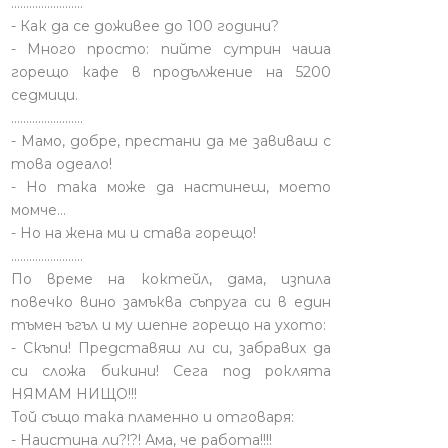
........................
- Как да се доживее до 100 години?
- Много просто: пийте сутрин чаша
горещо кафе в продължение на 5200
седмици.
........................
- Мамо, добре, престани да ме завиваш с
това одеало!
- Но така може да настинеш, моето
момче…
- Но на жена ми и става горещо!
........................
По време на коктейл, дама, изпила
повечко вино замъква съпруга си в един
тъмен ъгъл и му шепне горещо на ухото:
- Скъпи! Представяш ли си, забравих да
си сложа бикини! Сега под роклята
НЯМАМ НИЩО!!!
Той също така пламенно и отговаря:
- Наистина ли?!?! Ама, че работа!!!!