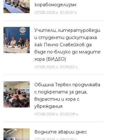
корабомоделизъм
07.08.2026 г. 10:45:51 ч.
Учители, литературоведи
и студенти дискутираха
как Пенчо Славейков да
бъде по-близко до младите
хора (ВИДЕО)
07.08.2026 г. 10:06:52 ч.
Община Тервел продължава
с подкрепата за деца,
възрастни и хора с
увреждания
07.08.2026 г. 10:02:09 ч.
Водните аварии днес
07.08.2026 г. 09:12:36 ч.