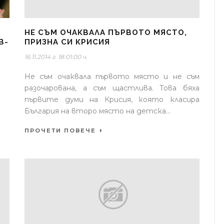
НЕ СЪМ ОЧАКВАЛА ПЪРВОТО МЯСТО,
В-
ПРИЗНА СИ КРИСИЯ
16.11.2014 г. 18:01:00 ч.
Не съм очаквала първото място и не съм
разочарована, а съм щастлива. Това бяха
първите думи на Крисия, която класира
България на второ място на детска...
ПРОЧЕТИ ПОВЕЧЕ