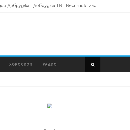
дио Добруджа
|
Добруджа ТВ
|
Вестник Глас
ХОРОСКОП
РАДИО