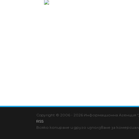
Copyright © 2006 - 2026 Информационна Агенция
RSS
Всяко копиране и друго използване за комерсиа
Cookie Consent plugin for the EU cookie l