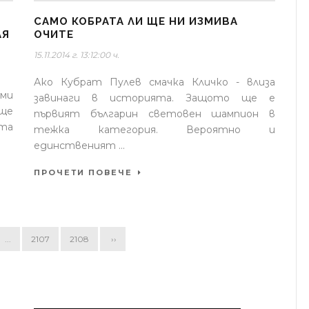
САМО КОБРАТА ЛИ ЩЕ НИ ИЗМИВА
АЯ
ОЧИТЕ
15.11.2014 г. 13:12:00 ч.
Ако Кубрат Пулев смачка Кличко - влиза
ми
завинаги в историята. Защото ще е
 ще
първият българин световен шампион в
ата
тежка категория. Вероятно и
единственият ...
ПРОЧЕТИ ПОВЕЧЕ
...
2107
2108
››