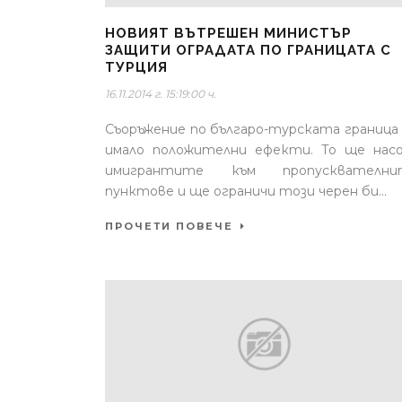
НОВИЯТ ВЪТРЕШЕН МИНИСТЪР
ЗАЩИТИ ОГРАДАТА ПО ГРАНИЦАТА С
ТУРЦИЯ
16.11.2014 г. 15:19:00 ч.
Съоръжение по българо-турската граница
имало положителни ефекти. То ще нас
имигрантите към пропусквателни
пунктове и ще ограничи този черен би...
ПРОЧЕТИ ПОВЕЧЕ