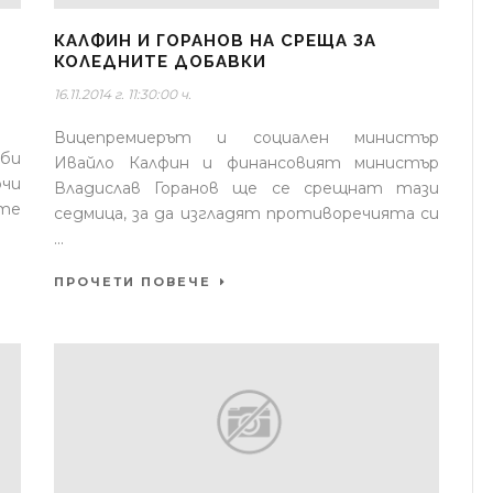
КАЛФИН И ГОРАНОВ НА СРЕЩА ЗА
КОЛЕДНИТЕ ДОБАВКИ
16.11.2014 г. 11:30:00 ч.
Вицепремиерът и социален министър
 би
Ивайло Калфин и финансовият министър
очи
Владислав Горанов ще се срещнат тази
те
седмица, за да изгладят противоречията си
...
ПРОЧЕТИ ПОВЕЧЕ