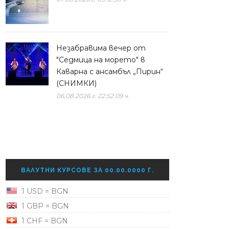
Незабравима вечер от
"Седмица на морето" в
Каварна с ансамбъл „Пирин“
(СНИМКИ)
06.08.2026 г. 22:52:09 ч.
ВАЛУТНИ КУРСОВЕ ЗА 00.00.0000 Г.
1 USD = BGN
1 GBP = BGN
1 CHF = BGN