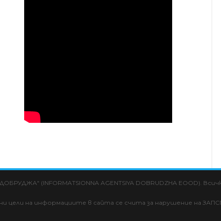
 "ДОБРУДЖА" (INFORMATSIONNA AGENTSIYA DOBRUDZHA EOOD). Всички
лни цели на информациите в сайта се счита за нарушение на ЗАПС
aw