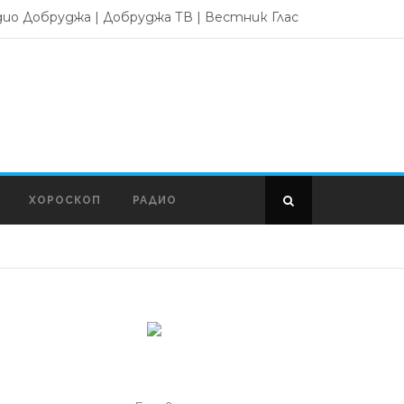
дио Добруджа
|
Добруджа ТВ
|
Вестник Глас
ХОРОСКОП
РАДИО