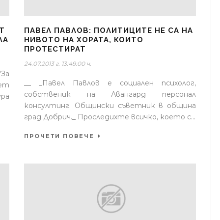
Т
ПАВЕЛ ПАВЛОВ: ПОЛИТИЦИТЕ НЕ СА НА
ЛА
НИВОТО НА ХОРАТА, КОИТО
ПРОТЕСТИРАТ
24.07.2013 г. 13:49:00 ч.
За
__ _Павел Павлов е социален психолог,
мет
собственик на Авангард персонал
ура
консултинг. Общински съветник в община
град Добрич._ Проследихте всичко, което с...
ПРОЧЕТИ ПОВЕЧЕ