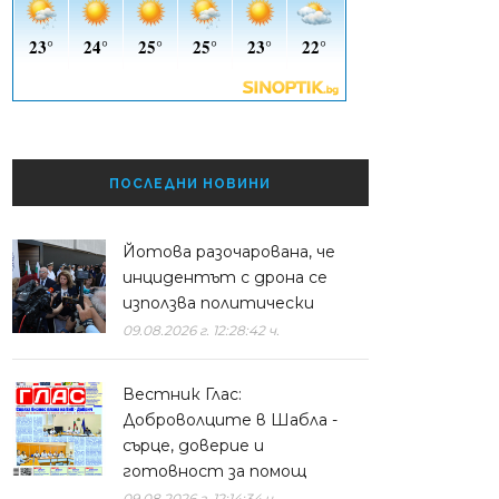
ПОСЛЕДНИ НОВИНИ
Йотова разочарована, че
инцидентът с дрона се
използва политически
09.08.2026 г. 12:28:42 ч.
Вестник Глас:
Доброволците в Шабла -
сърце, доверие и
готовност за помощ
09.08.2026 г. 12:14:34 ч.