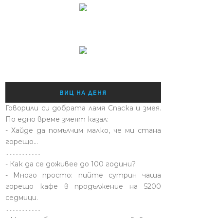
ВИЦ НА ДЕНЯ
Говорили си добрата ламя Спаска и змея.
По едно време змеят казал:
- Хайде да помълчим малко, че ми стана
горещо...
........................
- Как да се доживее до 100 години?
- Много просто: пийте сутрин чаша
горещо кафе в продължение на 5200
седмици.
........................