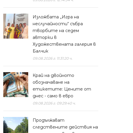
Изложбата „Игра на
неслучайности“ събра
творбите на седем
авторки в
Художествената галерия в
Балчик
09.08.2026 г. 11:31:20 ч.
Край на двойното
обозначаване на
етикетите: Цените от
днес - само в евро
09.08.2026 г. 09:29:40 ч.
Продължават
следствените действия на