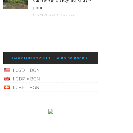
мястото на взривилия се
дрон
09.08.2026 г. 09:26:56 ч.
ВАЛУТНИ КУРСОВЕ ЗА 00.00.0000 Г.
1 USD = BGN
1 GBP = BGN
1 CHF = BGN