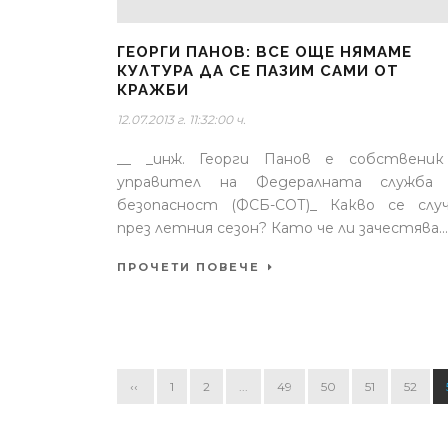
ГЕОРГИ ПАНОВ: ВСЕ ОЩЕ НЯМАМЕ
КУЛТУРА ДА СЕ ПАЗИМ САМИ ОТ
КРАЖБИ
12.07.2013 г. 11:32:00 ч.
__ _инж. Георги Панов e собственик
управител на Федералната служба 
безопасност (ФСБ-СОТ)_ Какво се слу
през летния сезон? Като че ли зачестява...
ПРОЧЕТИ ПОВЕЧЕ
‹‹
1
2
...
49
50
51
52