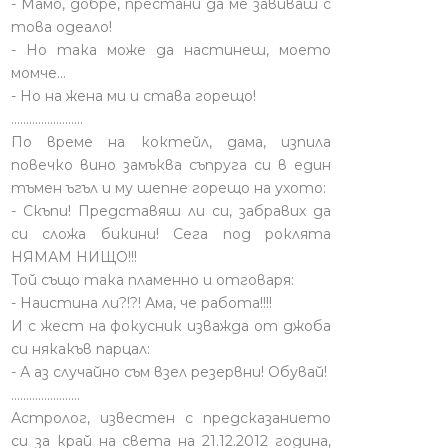
- Мамо, добре, престани да ме завиваш с
това одеало!
- Но така може да настинеш, моето
момче…
- Но на жена ми и става горещо!
........................
По време на коктейл, дама, изпила
повечко вино замъква съпруга си в един
тъмен ъгъл и му шепне горещо на ухото:
- Скъпи! Представяш ли си, забравих да
си сложа бикини! Сега под роклята
НЯМАМ НИЩО!!!
Той също така пламенно и отговаря:
- Наистина ли?!?! Ама, че работа!!!!
И с жест на фокусник изважда от джоба
си някакъв парцал:
- А аз случайно съм взел резервни! Обувай!
.......................
Астролог, известен с предсказанието
си за край на света на 21.12.2012 година,