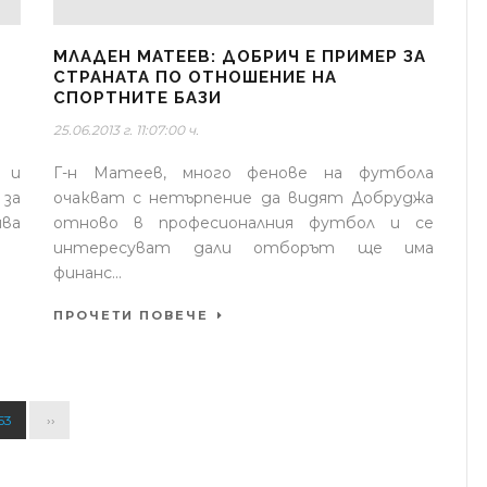
МЛАДЕН МАТЕЕВ: ДОБРИЧ Е ПРИМЕР ЗА
СТРАНАТА ПО ОТНОШЕНИЕ НА
СПОРТНИТЕ БАЗИ
25.06.2013 г. 11:07:00 ч.
 и
Г-н Матеев, много фенове на футбола
за
очакват с нетърпение да видят Добруджа
чва
отново в професионалния футбол и се
интересуват дали отборът ще има
финанс...
ПРОЧЕТИ ПОВЕЧЕ
53
››