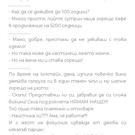
........................
- Как да се доживее до 100 години?
- Много просто: пийте сутрин чаша горещо кафе
в продължение на 5200 седмици.
........................
- Мамо, добре, престани да ме завиваш с това
одеало!
- Но така може да настинеш, моето момче…
- Но на жена ми и става горещо!
........................
По време на коктейл, дама, изпила повечко вино
замъква съпруга си в един тъмен ъгъл и му шепне
горещо на ухото:
- Скъпи! Представяш ли си, забравих да си сложа
бикини! Сега под роклята НЯМАМ НИЩО!!!
Той също така пламенно и отговаря:
- Наистина ли?!?! Ама, че работа!!!!
И с жест на фокусник изважда от джоба си
някакъв парцал: