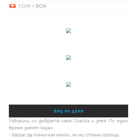
1 CHF = BGN
ВИЦ НА ДЕНЯ
Говорили си добрата ламя Спаска и змея. По едно
време змеят казал:
- Хайде да помълчим малко, че ми стана горещо...