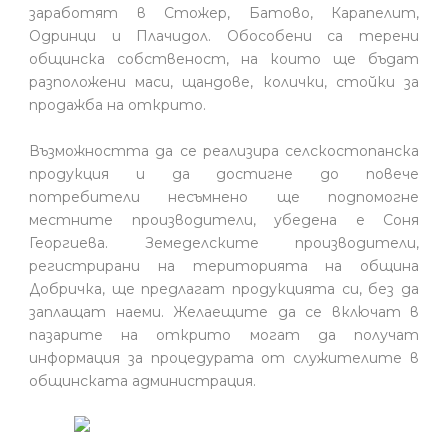
заработят в Стожер, Батово, Карапелит,
Одринци и Плачидол. Обособени са терени
общинска собственост, на които ще бъдат
разположени маси, щандове, колички, стойки за
продажба на открито.
Възможността да се реализира селскостопанска
продукция и да достигне до повече
потребители несъмнено ще подпомогне
местните производители, убедена е Соня
Георгиева. Земеделските производители,
регистрирани на територията на община
Добричка, ще предлагат продукцията си, без да
заплащат наеми. Желаещите да се включат в
пазарите на открито могат да получат
информация за процедурата от служителите в
общинската администрация.