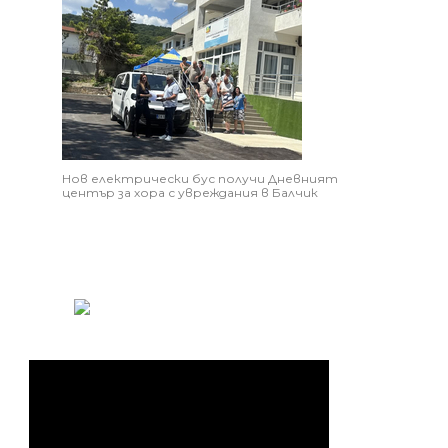
Нов електрически бус получи Дневният
център за хора с увреждания в Балчик