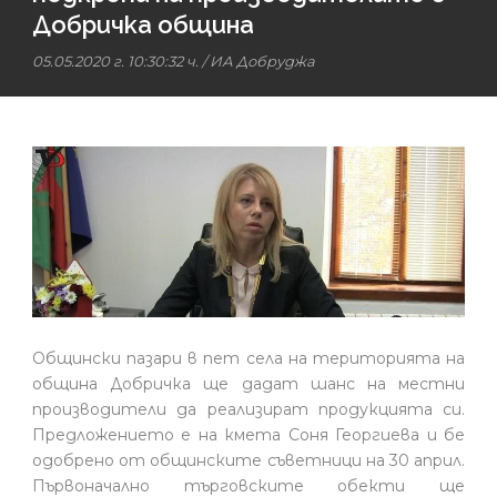
Добричка община
05.05.2020 г. 10:30:32 ч.
/ ИА Добруджа
Общински пазари в пет села на територията на
община Добричка ще дадат шанс на местни
производители да реализират продукцията си.
Предложението е на кмета Соня Георгиева и бе
одобрено от общинските съветници на 30 април.
Първоначално търговските обекти ще