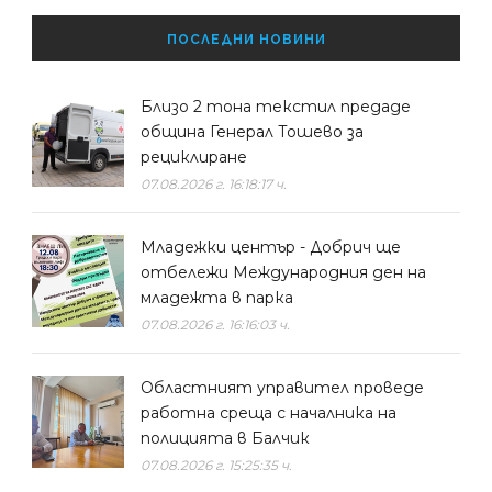
ПОСЛЕДНИ НОВИНИ
Близо 2 тона текстил предаде
община Генерал Тошево за
рециклиране
07.08.2026 г. 16:18:17 ч.
Младежки център - Добрич ще
отбележи Международния ден на
младежта в парка
07.08.2026 г. 16:16:03 ч.
Областният управител проведе
работна среща с началника на
полицията в Балчик
07.08.2026 г. 15:25:35 ч.