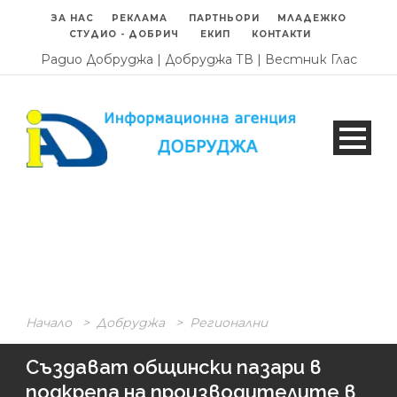
ЗА НАС
РЕКЛАМА
ПАРТНЬОРИ
МЛАДЕЖКО
СТУДИО - ДОБРИЧ
ЕКИП
КОНТАКТИ
Радио Добруджа
|
Добруджа ТВ
|
Вестник Глас
Начало
>
Добруджа
>
Регионални
Създават общински пазари в
подкрепа на производителите в