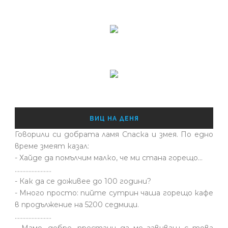
ВИЦ НА ДЕНЯ
Говорили си добрата ламя Спаска и змея. По едно
време змеят казал:
- Хайде да помълчим малко, че ми стана горещо...
........................
- Как да се доживее до 100 години?
- Много просто: пийте сутрин чаша горещо кафе
в продължение на 5200 седмици.
........................