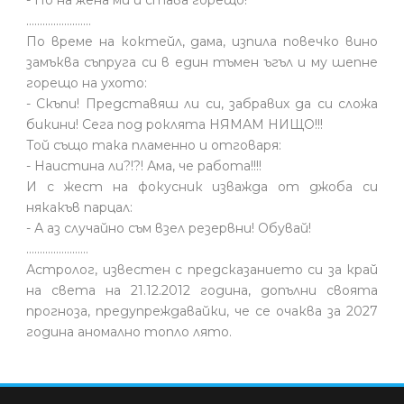
- Но на жена ми и става горещо!
........................
По време на коктейл, дама, изпила повечко вино
замъква съпруга си в един тъмен ъгъл и му шепне
горещо на ухото:
- Скъпи! Представяш ли си, забравих да си сложа
бикини! Сега под роклята НЯМАМ НИЩО!!!
Той също така пламенно и отговаря:
- Наистина ли?!?! Ама, че работа!!!!
И с жест на фокусник изважда от джоба си
някакъв парцал:
- А аз случайно съм взел резервни! Обувай!
.......................
Астролог, известен с предсказанието си за край
на света на 21.12.2012 година, допълни своята
прогноза, предупреждавайки, че се очаква за 2027
година аномално топло лято.