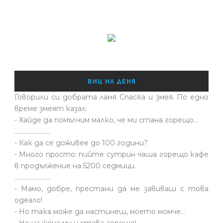
ВИЦ НА ДЕНЯ
Говорили си добрата ламя Спаска и змея. По едно
време змеят казал:
- Хайде да помълчим малко, че ми стана горещо...
........................
- Как да се доживее до 100 години?
- Много просто: пийте сутрин чаша горещо кафе
в продължение на 5200 седмици.
........................
- Мамо, добре, престани да ме завиваш с това
одеало!
- Но така може да настинеш, моето момче…