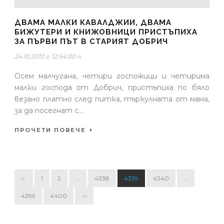
ДВАМА МАЛКИ КАВАЛДЖИИ, ДВАМА
БИЖУТЕРИ И КНИЖОВНИЦИ ПРИСТЪПИХА
ЗА ПЪРВИ ПЪТ В СТАРИЯТ ДОБРИЧ
24.10.2013 г. 12:54:00 ч.
Осем малчугана, четири госпожици и четирима
малки господа от Добрич, пристъпиха по бяло
везано платно след питка, търкулната от мама,
за да посегнат с...
ПРОЧЕТИ ПОВЕЧЕ
‹‹
1
2
...
4338
4339
4340
...
4399
4400
››