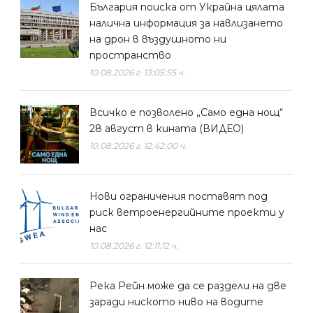
България поиска от Украйна цялата
налична информация за навлизането
на дрон в въздушното ни
пространство
10.08.2026 г. 13:05:55 ч.
Всичко е позволено „Само една нощ“
28 август в кината (ВИДЕО)
10.08.2026 г. 12:42:00 ч.
Нови ограничения поставят под
риск ветроенергийните проекти у
нас
10.08.2026 г. 12:11:12 ч.
Река Рейн може да се раздели на две
заради ниското ниво на водите