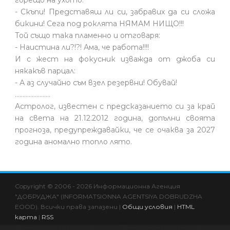
горещо на ухото:
- Скъпи! Представяш ли си, забравих да си сложа
бикини! Сега под роклята НЯМАМ НИЩО!!!
Той също така пламенно и отговаря:
- Наистина ли?!?! Ама, че работа!!!!
И с жест на фокусник изважда от джоба си
някакъв парцал:
- А аз случайно съм взел резервни! Обувай!
.......................
Астролог, известен с предсказанието си за край
на света на 21.12.2012 година, допълни своята
прогноза, предупреждавайки, че се очаква за 2027
година аномално топло лято.
Copyright © 2006 - 2026 Информационна Агенция
"ДОБРУДЖА" (INFORMATSIONNA AGENTSIYA DOBRUDZHA
EOOD). Всички права запазени |
Общи условия
|
HTML
карта
|
RSS
Всяко копиране и друго използване за комерсиални цели