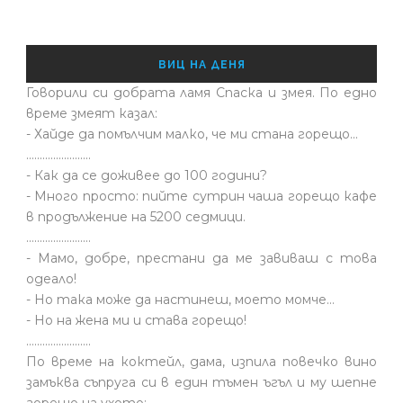
ВИЦ НА ДЕНЯ
Говорили си добрата ламя Спаска и змея. По едно
време змеят казал:
- Хайде да помълчим малко, че ми стана горещо...
........................
- Как да се доживее до 100 години?
- Много просто: пийте сутрин чаша горещо кафе
в продължение на 5200 седмици.
........................
- Мамо, добре, престани да ме завиваш с това
одеало!
- Но така може да настинеш, моето момче…
- Но на жена ми и става горещо!
........................
По време на коктейл, дама, изпила повечко вино
замъква съпруга си в един тъмен ъгъл и му шепне