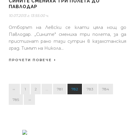
СИНИТЕ СМЕНИХА ТРИ ПОЛЕТА ДО
ПАВЛОДАР
10.07.2013 г. 13:55:00 ч.
Отборът на Левски се клати цяла нощ до
Павлодар. „Сините" смениха три полета, за да
пристигнат рано тази сутрин в казахстанския
град. Тимът на Никола...
ПРОЧЕТИ ПОВЕЧЕ
‹‹
1
2
...
781
782
783
784
785
››