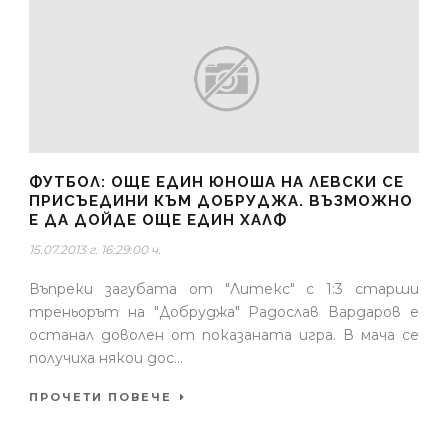
ФУТБОЛ: ОЩЕ ЕДИН ЮНОША НА ЛЕВСКИ СЕ
ПРИСЪЕДИНИ КЪМ ДОБРУДЖА. ВЪЗМОЖНО
Е ДА ДОЙДЕ ОЩЕ ЕДИН ХАЛФ
15.07.2013 г. 16:29:00 ч.
Въпреки загубата от "Литекс" с 1:3 старши
треньорът на "Добруджа" Радослав Вардаров е
останал доволен от показаната игра. В мача се
получиха някои дос...
ПРОЧЕТИ ПОВЕЧЕ