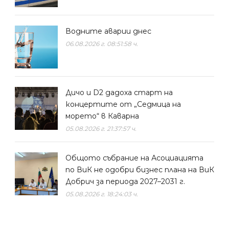
Водните аварии днес
06.08.2026 г. 08:51:58 ч.
Дичо и D2 дадоха старт на
концертите от „Седмица на
морето“ в Каварна
05.08.2026 г. 21:37:57 ч.
Общото събрание на Асоциацията
по ВиК не одобри бизнес плана на ВиК
Добрич за периода 2027–2031 г.
05.08.2026 г. 18:24:03 ч.