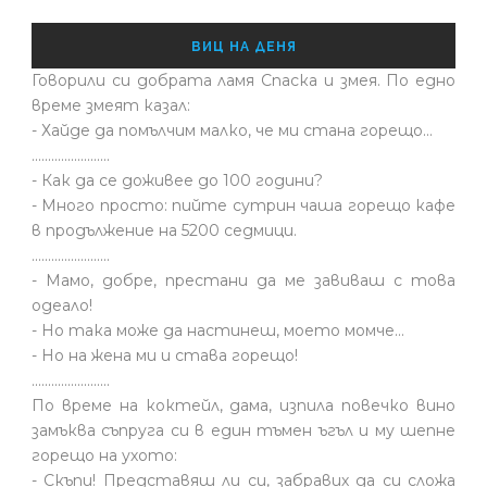
ВИЦ НА ДЕНЯ
Говорили си добрата ламя Спаска и змея. По едно
време змеят казал:
- Хайде да помълчим малко, че ми стана горещо...
........................
- Как да се доживее до 100 години?
- Много просто: пийте сутрин чаша горещо кафе
в продължение на 5200 седмици.
........................
- Мамо, добре, престани да ме завиваш с това
одеало!
- Но така може да настинеш, моето момче…
- Но на жена ми и става горещо!
........................
По време на коктейл, дама, изпила повечко вино
замъква съпруга си в един тъмен ъгъл и му шепне
горещо на ухото:
- Скъпи! Представяш ли си, забравих да си сложа