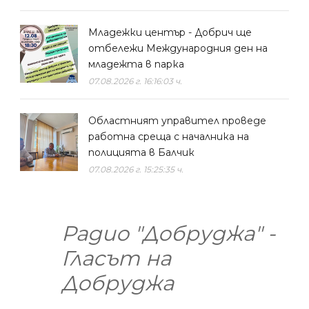
Младежки център - Добрич ще
отбележи Международния ден на
младежта в парка
07.08.2026 г. 16:16:03 ч.
Областният управител проведе
работна среща с началника на
полицията в Балчик
07.08.2026 г. 15:25:35 ч.
Радио "Добруджа" -
Гласът на
Добруджа